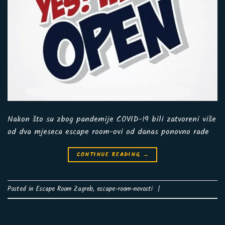
Nakon što su zbog pandemije COVID-19 bili zatvoreni više
od dva mjeseca escape room-ovi od danas ponovno rade
CONTINUE READING
→
Posted in
Escape Room Zagreb
,
escape-room-novosti
|