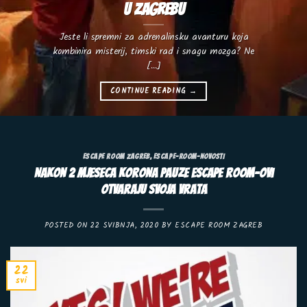
u Zagrebu
Jeste li spremni za adrenalinsku avanturu koja
kombinira misterij, timski rad i snagu mozga? Ne
[...]
CONTINUE READING
→
ESCAPE ROOM ZAGREB
,
ESCAPE-ROOM-NOVOSTI
Nakon 2 mjeseca korona pauze escape room-ovi
otvaraju svoja vrata
POSTED ON
22 SVIBNJA, 2020
BY
ESCAPE ROOM ZAGREB
22
svi