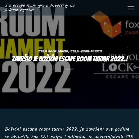
Skip
Sve escape room igre u Hrvatskoj na
jednom mjestu!
to
content
ESCAPE ROOM ZAGREB
,
ESCAPE-ROOM-NOVOSTI
Završio je Božićni escape room turnir 2022.!
Božićni escape room turnir 2022. je završen: ove godine
se uključilo čak 565 ekipa i odigrano je nevjerojatnih 708