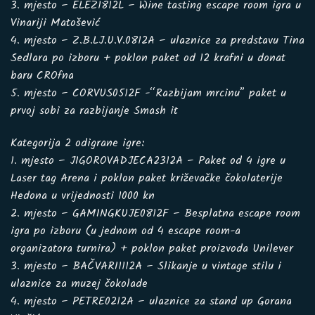
3. mjesto – ELEZ1812L – Wine tasting escape room igra u
Vinariji Matošević
4. mjesto – Z.B.LJ.U.V.0812A – ulaznice za predstavu Tina
Sedlara po izboru + poklon paket od 12 krafni u donat
baru CROfna
5. mjesto – CORVUS0512F -“Razbijam mrcinu” paket u
prvoj sobi za razbijanje Smash it
Kategorija 2 odigrane igre:
1. mjesto – JIGOROVADJECA2312A – Paket od 4 igre u
Laser tag Arena i poklon paket križevačke čokolaterije
Hedona u vrijednosti 1000 kn
2. mjesto – GAMINGKUJE0812F – Besplatna escape room
igra po izboru (u jednom od 4 escape room-a
organizatora turnira) + poklon paket proizvoda Unilever
3. mjesto – BAČVARI1112A – Slikanje u vintage stilu i
ulaznice za muzej čokolade
4. mjesto – PETRE0212A – ulaznice za stand up Gorana