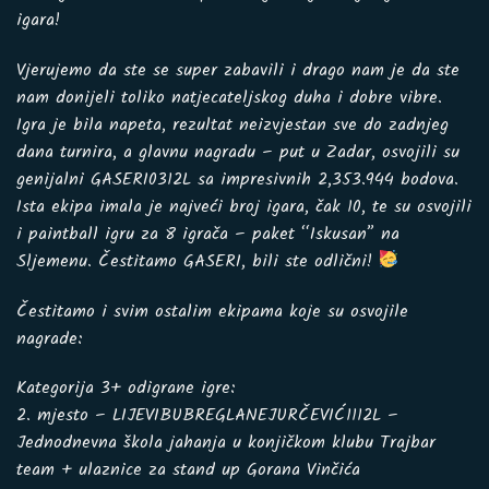
igara!
Vjerujemo da ste se super zabavili i drago nam je da ste
nam donijeli toliko natjecateljskog duha i dobre vibre.
Igra je bila napeta, rezultat neizvjestan sve do zadnjeg
dana turnira, a glavnu nagradu – put u Zadar, osvojili su
genijalni GASERI0312L sa impresivnih 2,353.944 bodova.
Ista ekipa imala je najveći broj igara, čak 10, te su osvojili
i paintball igru za 8 igrača – paket “Iskusan” na
Sljemenu. Čestitamo GASERI, bili ste odlični!
Čestitamo i svim ostalim ekipama koje su osvojile
nagrade:
Kategorija 3+ odigrane igre:
2. mjesto – LIJEVIBUBREGLANEJURČEVIĆ1112L –
Jednodnevna škola jahanja u konjičkom klubu Trajbar
team + ulaznice za stand up Gorana Vinčića