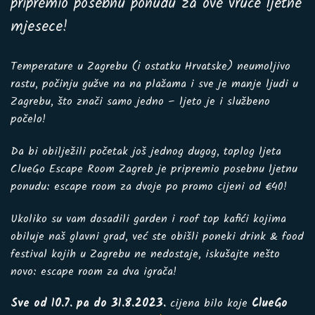
pripremio posebnu ponudu za ove vruće ljetne
mjesece!
Temperature u Zagrebu (i ostatku Hrvatske) neumoljivo
rastu, počinju gužve na na plažama i sve je manje ljudi u
Zagrebu, što znači samo jedno – ljeto je i službeno
počelo!
Da bi obilježili početak još jednog dugog, toplog ljeta
ClueGo Escape Room Zagreb je pripremio posebnu ljetnu
ponudu: escape room za dvoje po promo cijeni od €40!
Ukoliko su vam dosadili garden i roof top kafići kojima
obiluje naš glavni grad, već ste obišli poneki drink & food
festival kojih u Zagrebu ne nedostaje, iskušajte nešto
novo: escape room za dva igrača!
Sve od 10.7. pa do 31.8.2023.
cijena bilo koje
ClueGo