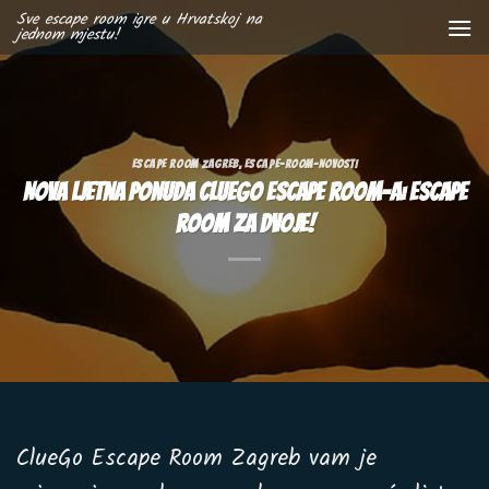
Skip
Sve escape room igre u Hrvatskoj na
jednom mjestu!
to
content
ESCAPE ROOM ZAGREB
,
ESCAPE-ROOM-NOVOSTI
Nova ljetna ponuda ClueGo Escape Room-a: escape
room za dvoje!
ClueGo Escape Room Zagreb vam je