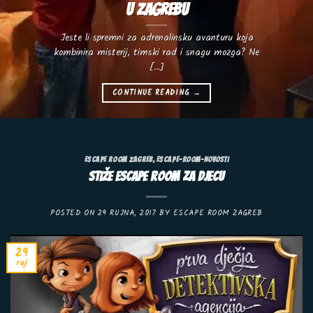
u Zagrebu
Jeste li spremni za adrenalinsku avanturu koja
kombinira misterij, timski rad i snagu mozga? Ne
[...]
CONTINUE READING
→
ESCAPE ROOM ZAGREB
,
ESCAPE-ROOM-NOVOSTI
Stiže escape room za djecu
POSTED ON
29 RUJNA, 2017
BY
ESCAPE ROOM ZAGREB
29
ruj