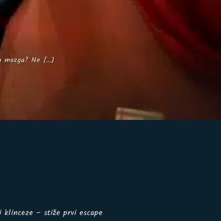
u mozga? Ne [...]
i klinceze – stiže prvi escape