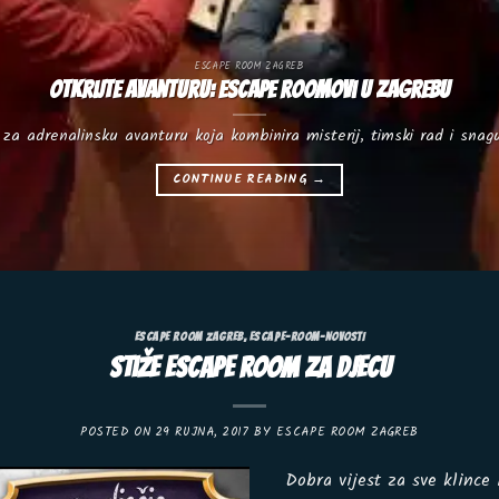
ESCAPE ROOM ZAGREB
Otkrijte Avanturu: Escape Roomovi u Zagrebu
 za adrenalinsku avanturu koja kombinira misterij, timski rad i snag
CONTINUE READING
→
ESCAPE ROOM ZAGREB
,
ESCAPE-ROOM-NOVOSTI
Stiže escape room za djecu
POSTED ON
29 RUJNA, 2017
BY
ESCAPE ROOM ZAGREB
Dobra vijest za sve klince 