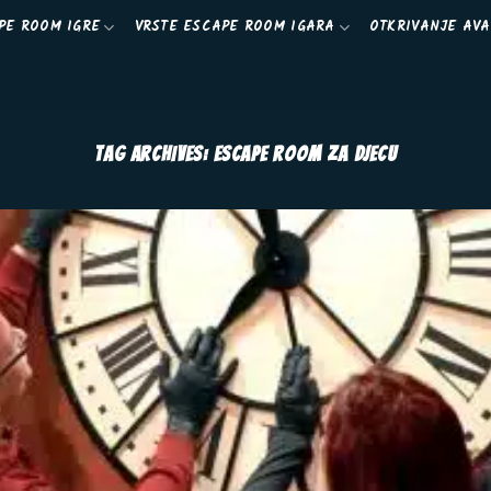
PE ROOM IGRE
VRSTE ESCAPE ROOM IGARA
OTKRIVANJE AV
TAG ARCHIVES:
ESCAPE ROOM ZA DJECU