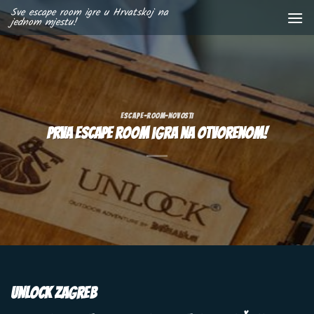
Skip
Sve escape room igre u Hrvatskoj na
jednom mjestu!
to
content
ESCAPE-ROOM-NOVOSTI
Prva escape room igra na otvorenom!
UNLOCK ZAGREB