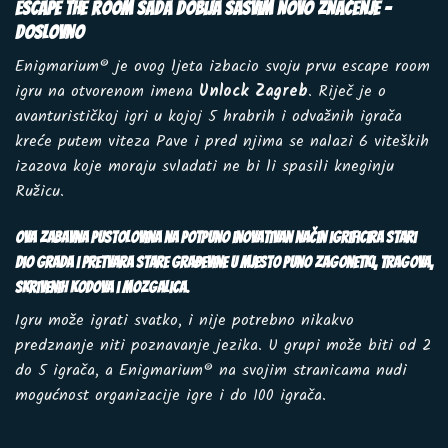
Escape the room sada dobija sasvim novo značenje –
doslovno
Enigmarium® je ovog ljeta izbacio svoju prvu
escape room
igru na otvorenom
imena
Unlock Zagreb
. Riječ je o
avanturističkoj igri u kojoj 5 hrabrih i odvažnih igrača
kreće putem viteza Pave i pred njima se nalazi 6 viteških
izazova koje moraju svladati ne bi li spasili kneginju
Ružicu.
Ova zabavna pustolovina na potpuno inovativan način igrificira stari
dio grada i pretvara stare građevine u mjesto puno zagonetki, tragova,
skrivenih kodova i mozgalica.
Igru može igrati svatko, i nije potrebno nikakvo
predznanje niti poznavanje jezika. U grupi može biti od 2
do 5 igrača, a Enigmarium® na svojim stranicama nudi
mogućnost organizacije igre i do 100 igrača.