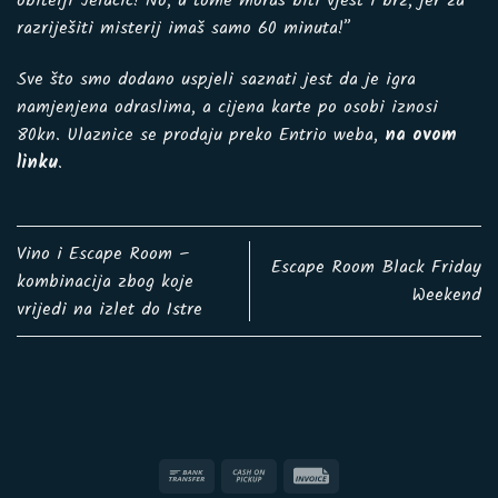
obitelji Jelačić! No, u tome moraš biti vješt i brz, jer za
razriješiti misterij imaš samo 60 minuta!”
Sve što smo dodano uspjeli saznati jest da je igra
namjenjena odraslima, a cijena karte po osobi iznosi
80kn. Ulaznice se prodaju preko Entrio weba,
na ovom
linku
.
Vino i Escape Room –
Escape Room Black Friday
kombinacija zbog koje
Weekend
vrijedi na izlet do Istre