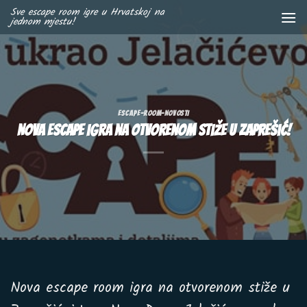
Skip
Sve escape room igre u Hrvatskoj na
jednom mjestu!
to
content
ESCAPE-ROOM-NOVOSTI
Nova Escape igra na otvorenom stiže u Zaprešić!
Nova escape room igra na otvorenom stiže u