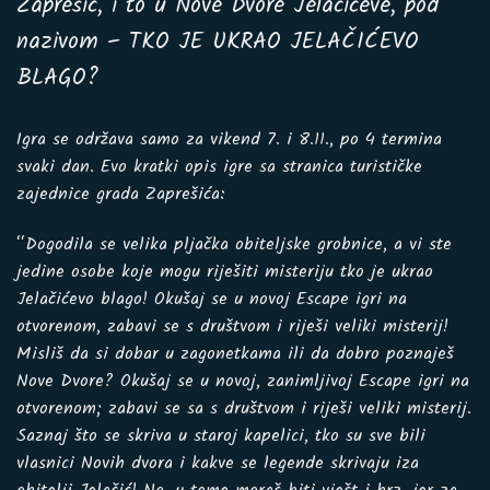
Zaprešić, i to u Nove Dvore Jelačićeve, pod
nazivom – TKO JE UKRAO JELAČIĆEVO
BLAGO?
Igra se održava samo za vikend 7. i 8.11., po 4 termina
svaki dan. Evo kratki opis igre sa stranica turističke
zajednice grada Zaprešića:
“Dogodila se velika pljačka obiteljske grobnice, a vi ste
jedine osobe koje mogu riješiti misteriju tko je ukrao
Jelačićevo blago! Okušaj se u novoj Escape igri na
otvorenom, zabavi se s društvom i riješi veliki misterij!
Misliš da si dobar u zagonetkama ili da dobro poznaješ
Nove Dvore? Okušaj se u novoj, zanimljivoj Escape igri na
otvorenom; zabavi se sa s društvom i riješi veliki misterij.
Saznaj što se skriva u staroj kapelici, tko su sve bili
vlasnici Novih dvora i kakve se legende skrivaju iza