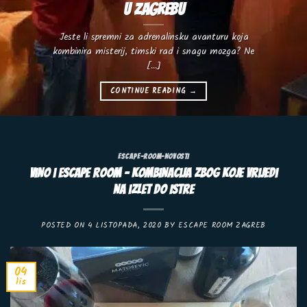
u Zagrebu
Jeste li spremni za adrenalinsku avanturu koja
kombinira misterij, timski rad i snagu mozga? Ne
[...]
CONTINUE READING
→
ESCAPE-ROOM-NOVOSTI
Vino i Escape Room – kombinacija zbog koje vrijedi
na izlet do Istre
POSTED ON
4 LISTOPADA, 2020
BY
ESCAPE ROOM ZAGREB
04
lis