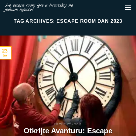
Skip
Sve escape room igre u Hrvatskoj na
jednom mjestu!
to
content
TAG ARCHIVES:
ESCAPE ROOM DAN 2023
23
tra
ESCAPE ROOM ZAGREB
Otkrijte Avanturu: Escape