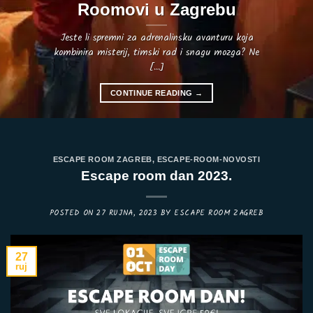
Roomovi u Zagrebu
Jeste li spremni za adrenalinsku avanturu koja
kombinira misterij, timski rad i snagu mozga? Ne
[...]
CONTINUE READING
→
ESCAPE ROOM ZAGREB
,
ESCAPE-ROOM-NOVOSTI
Escape room dan 2023.
POSTED ON
27 RUJNA, 2023
BY
ESCAPE ROOM ZAGREB
27
ruj