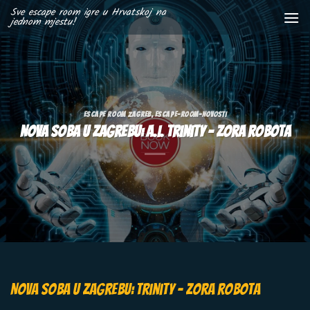
Skip
Sve escape room igre u Hrvatskoj na
jednom mjestu!
to
content
ESCAPE ROOM ZAGREB
,
ESCAPE-ROOM-NOVOSTI
Nova soba u Zagrebu: A.I. Trinity – Zora robota
Nova soba u Zagrebu: Trinity – Zora robota