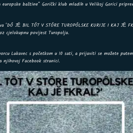
europske baštine” Gorički klub mladih u Velikoj Gorici pripre
iva ‘DÔ JĔ BIL TÔT V STÔRE TUROPÔLSKE KURIJE I KAJ JĔ FKRA
oz cjelokupnu povijest Turopolja.
dvorcu Lukavec s početkom u 10 sati, a prijaviti se možete pute
 njihovoj Facebook stranici.