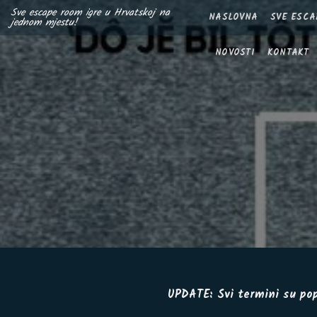
Skip
Sve escape room igre u Hrvatskoj na
NASLOVNA
SVE ESCA
jednom mjestu!
to
content
NOVOSTI
KONTAKT
UPDATE: Svi termini su pop