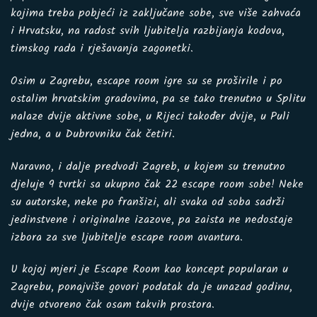
kojima treba pobjeći iz zaključane sobe, sve više zahvaća
i Hrvatsku, na radost svih ljubitelja razbijanja kodova,
timskog rada i rješavanja zagonetki.
Osim u Zagrebu, escape room igre su se proširile i po
ostalim hrvatskim gradovima, pa se tako trenutno u Splitu
nalaze dvije aktivne sobe, u Rijeci također dvije, u Puli
jedna, a u Dubrovniku čak četiri.
Naravno, i dalje predvodi Zagreb, u kojem su trenutno
djeluje 9 tvrtki sa ukupno čak 22 escape room sobe! Neke
su autorske, neke po franšizi, ali svaka od soba sadrži
jedinstvene i originalne izazove, pa zaista ne nedostaje
izbora za sve ljubitelje escape room avantura.
U kojoj mjeri je Escape Room kao koncept popularan u
Zagrebu, ponajviše govori podatak da je unazad godinu,
dvije otvoreno čak osam takvih prostora.