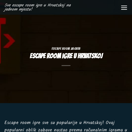
Skip
Sve escape room igre u Hrvatskoj na
jednom mjestu!
to
content
ESCAPE ROOM ZAGREB
Escape Room igre u Hrvatskoj
Escape room igre sve su popularije u Hrvatskoj! Ovaj
popularni oblik zabave nastao prema računalnim igrama u