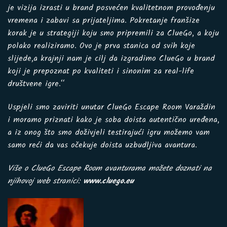
je vizija izrasti u brand posvećen kvalitetnom provođenju
vremena i zabavi sa prijateljima. Pokretanje franšize
korak je u strategiji koju smo pripremili za ClueGo, a koju
polako realiziramo. Ovo je prva stanica od svih koje
slijede,a krajnji nam je cilj da izgradimo ClueGo u brand
koji je prepoznat po kvaliteti i sinonim za real-life
društvene igre.“
Uspjeli smo zaviriti unutar
ClueGo Escape Room Varaždin
i moramo priznati kako je soba doista autentično uređena,
a iz onog što smo doživjeli testirajući igru možemo vam
samo reći da vas očekuje doista uzbudljiva avantura.
Više o ClueGo Escape Room avanturama možete doznati na
njihovoj web stranici:
www.cluego.eu