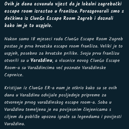
Ovih je dana osvanula vijest da je lokalni zagrebački
escape room
izrastao u franšizu. Porazgovarali smo s
dečkima iz ClueGo Escape Room Zagreb i doznali
kako im je to uspjelo.
Nakon samo 18 mjeseci rada ClueGo
Escape Room Zagreb
postao je prva hrvatska escape room franšiza. Veliki je to
uspjeh, posebno za hrvatske prilike. Svoju prvu franšizu
otvorili su u
Varaždinu
, a vlasnice novog ClueGo Escape
Room-a su Varaždincima već poznate Varaždinske
Coprnice.
Kristijan iz ClueGo ER-a nam je otkrio kako su se ovih
dana u Varaždinu odvijale posljednje pripreme za
otvorenje prvog varaždinskog escape room-a. Soba u
Varaždinu temeljena je na povijesnim činjenicama s
ciljem da pobliže upozna igrače sa legendama i povijesti
Varaždina.