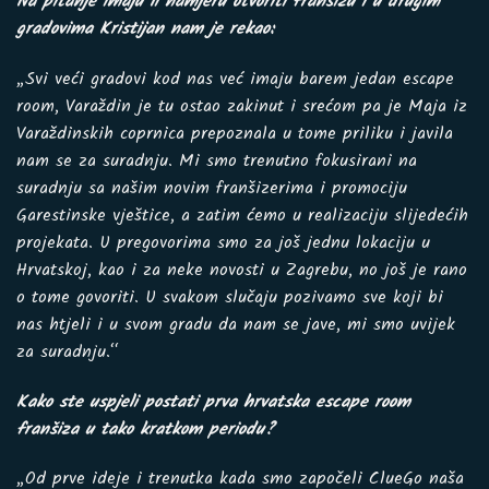
Na pitanje imaju li namjeru otvoriti franšizu i u drugim
gradovima Kristijan nam je rekao:
„Svi veći gradovi kod nas već imaju barem jedan escape
room, Varaždin je tu ostao zakinut i srećom pa je Maja iz
Varaždinskih coprnica prepoznala u tome priliku i javila
nam se za suradnju. Mi smo trenutno fokusirani na
suradnju sa našim novim franšizerima i promociju
Garestinske vještice, a zatim ćemo u realizaciju slijedećih
projekata. U pregovorima smo za još jednu lokaciju u
Hrvatskoj, kao i za neke novosti u Zagrebu, no još je rano
o tome govoriti. U svakom slučaju pozivamo sve koji bi
nas htjeli i u svom gradu da nam se jave, mi smo uvijek
za suradnju.“
Kako ste uspjeli postati prva hrvatska escape room
franšiza u tako kratkom periodu?
„Od prve ideje i trenutka kada smo započeli ClueGo naša