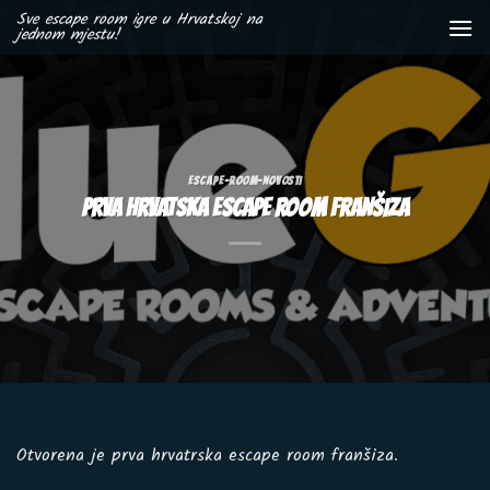
Skip
Sve escape room igre u Hrvatskoj na
jednom mjestu!
to
content
ESCAPE-ROOM-NOVOSTI
PRVA HRVATSKA ESCAPE ROOM FRANŠIZA
Otvorena je prva hrvatrska escape room franšiza.