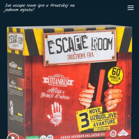
Skip
Sve escape room igre u Hrvatskoj na
jednom mjestu!
to
content