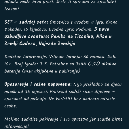
minuta može brzo proći. Jeste li spremni za apsolutni
izazov?
SET – sadržaj seta:
Omotnica s uvodom u igru. Krono
Dekoder. 16 ključeva. Uvodna igra: Podrum.
3 nove
uzbudljive avanture: Panika na Titaniku, Alisa u
Zemlji Čudesa, Najezda Zombija
Dodatne informacije: Vrijeme igranja: 60 minuta. Dob:
16+. Broj igrača: 3-5. Potrebne su 3xAA (1,5V) alkalne
baterije (nisu uključene u pakiranje)
Upozorenje i važne napomene:
Nije prikladno za djecu
mlađu od 36 mjeseci. Proizvod sadrži sitne dijelove –
opasnost od gušenja. Ne koristiti bez nadzora odrasle
osobe.
Molimo zadržite pakiranje i sva uputstva jer sadrže bitne
informacije!