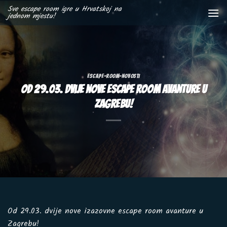
Skip
Sve escape room igre u Hrvatskoj na
jednom mjestu!
to
content
ESCAPE-ROOM-NOVOSTI
Od 29.03. dvije nove escape room avanture u
Zagrebu!
Od 29.03. dvije nove izazovne escape room avanture u
Zagrebu!