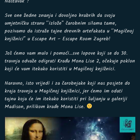
Nastavak”?
Sve one žedne znanja i dovoljno hrabrih da svoju
umjetničku stranu “izlože” čarobnim silama tame,
pozivamo da istraže tajne drevnih artefakata u “Magičnoj
knjižnici” u Escape Art – Escape Room Zagreb!
Još ćemo vam malo i pomoći…sve lopove koji se do 30.
travnja odvaže odigrati Krađu Mona Lise 2, očekuje poklon
koji će vam itekako koristiti u Magičnoj knjižnici.
Naravno, isto vrijedi i za čarobnjake koji nas posjete do
kraja travnja u Magičnoj knjižnici, jer ćemo im odati
tajnu koja će im itekako koristiti pri šuljanju u galeriji
Madison, prilikom krađe Mona Lise.