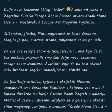
Dvije nove izazovne (čitaj “teške”
) sobe od sutra u
Zagrebu! ClueGo Escape Room Zagreb otvara Krađu Mona
Lise 2 – Nastavak, a Escape Art Magičnu knjižnicu!
Slikarstvo, glazba, film….umjetnost je često čarobna…
Magija je pak, s druge strane, umjetnost sama po sebi…
Za sve vas escape room entuzijaste, ali i one koji će to
tek postati, pripremili smo čak dvije nove, izazovne
escape room avanture! Avanture koje će na test staviti
vašu hrabrost, logiku, snalažljivost i timski rad!
Za ljubitelje krimića, špijuna i akcijskih filmova,
zamahnuli smo čarobnim štapićem i šaljemo vas u ulozi
lopova direktno u ClueGo Escape Room Zagreb u galeriju
Madison! Jeste li spremni ušuljati se u galeriju i ukrasti
sliku magičnog osmijeha u avanturi “Krađa Mona Lise 2 –