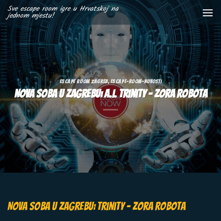
Skip
Sve escape room igre u Hrvatskoj na
jednom mjestu!
to
content
ESCAPE ROOM ZAGREB
,
ESCAPE-ROOM-NOVOSTI
Nova soba u Zagrebu: A.I. Trinity – Zora robota
Nova soba u Zagrebu: Trinity – Zora robota