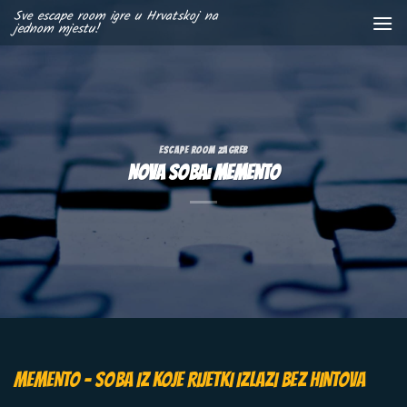
Skip
Sve escape room igre u Hrvatskoj na
jednom mjestu!
to
content
ESCAPE ROOM ZAGREB
Nova soba: MEMENTO
MEMENTO – SOBA IZ KOJE RIJETKI IZLAZI BEZ HINTOVA