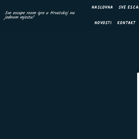
Skip
NASLOVNA
SVE ESCA
to
Sve escape room igre u Hrvatskoj na
jednom mjestu!
content
NOVOSTI
KONTAKT