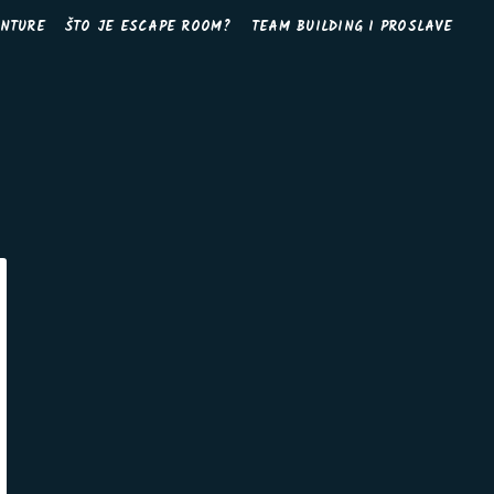
ANTURE
ŠTO JE ESCAPE ROOM?
TEAM BUILDING I PROSLAVE