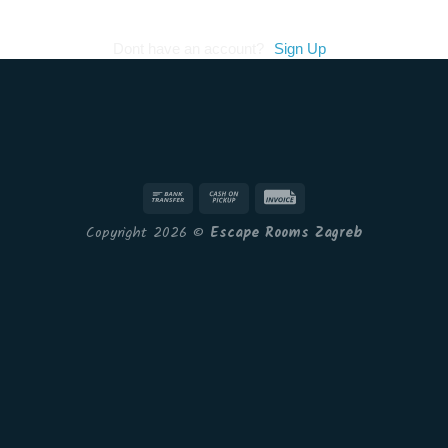
Dont have an account?
Sign Up
Copyright 2026 ©
Escape Rooms Zagreb