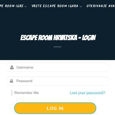
PE ROOM IGRE
VRSTE ESCAPE ROOM IGARA
OTKRIVANJE AV
ESCAPE ROOM HRVATSKA – LOGIN
Remember Me
Lost your password?