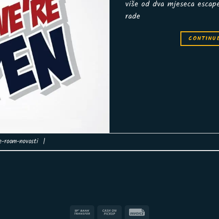
više od dva mjeseca escap
rade
CONTINU
e-room-novosti
|