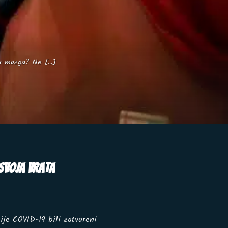
u mozga? Ne [...]
svoja vrata
je COVID-19 bili zatvoreni