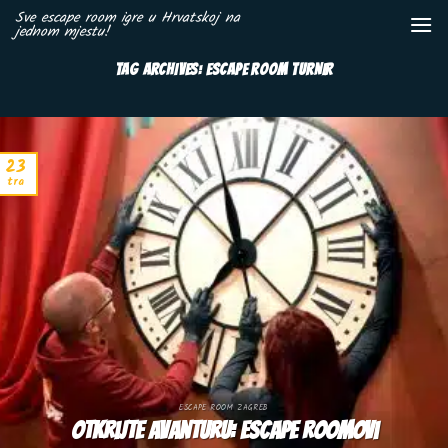
Skip
Sve escape room igre u Hrvatskoj na
jednom mjestu!
to
content
TAG ARCHIVES:
ESCAPE ROOM TURNIR
23
tra
ESCAPE ROOM ZAGREB
Otkrijte Avanturu: Escape Roomovi