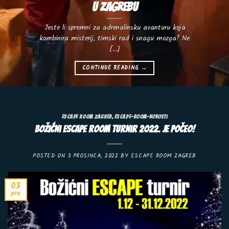
u Zagrebu
Jeste li spremni za adrenalinsku avanturu koja
kombinira misterij, timski rad i snagu mozga? Ne
[...]
CONTINUE READING
→
ESCAPE ROOM ZAGREB
,
ESCAPE-ROOM-NOVOSTI
Božićni ESCAPE room turnir 2022. je počeo!
POSTED ON
3 PROSINCA, 2022
BY
ESCAPE ROOM ZAGREB
03
pro