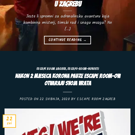
u Zagrebu
Jeste li spremni za adrenalinsku avanturu koja
kombinira misterij, timski rad i snagu mozga? Ne
[...]
CONTINUE READING
→
ESCAPE ROOM ZAGREB
,
ESCAPE-ROOM-NOVOSTI
Nakon 2 mjeseca korona pauze escape room-ovi
otvaraju svoja vrata
POSTED ON
22 SVIBNJA, 2020
BY
ESCAPE ROOM ZAGREB
22
svi