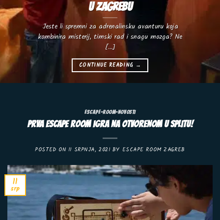
u Zagrebu
Jeste li spremni za adrenalinsku avanturu koja
kombinira misterij, timski rad i snagu mozga? Ne
[...]
CONTINUE READING
→
ESCAPE-ROOM-NOVOSTI
Prva escape room igra na otvorenom u Splitu!
POSTED ON
11 SRPNJA, 2021
BY
ESCAPE ROOM ZAGREB
11
srp