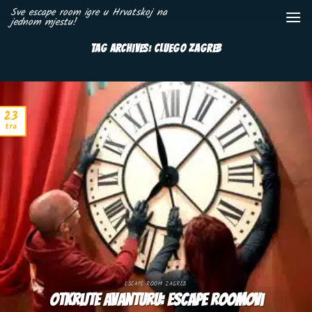
Skip
Sve escape room igre u Hrvatskoj na
jednom mjestu!
to
content
TAG ARCHIVES:
CLUEGO ZAGREB
23
tra
ESCAPE ROOM ZAGREB
Otkrijte Avanturu: Escape Roomovi