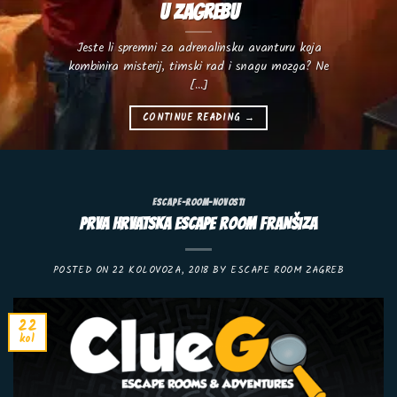
u Zagrebu
Jeste li spremni za adrenalinsku avanturu koja
kombinira misterij, timski rad i snagu mozga? Ne
[...]
CONTINUE READING
→
ESCAPE-ROOM-NOVOSTI
PRVA HRVATSKA ESCAPE ROOM FRANŠIZA
POSTED ON
22 KOLOVOZA, 2018
BY
ESCAPE ROOM ZAGREB
22
kol