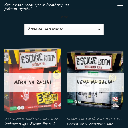
Skip
Sve escape room igre u Hrvatskoj na
jednom mjestu!
to
content
SHOP
NEMA NA ZALIHI
NEMA NA ZALIHI
ESCAPE ROOM DRUŠTVENA IGRA U KUTIJI
ESCAPE ROOM DRUŠTVENA IGRA U KUTIJI
Društvena igra Escape Room 2
Escape room društvena igra