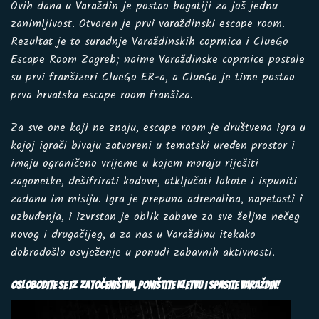
Ovih dana u Varaždin je postao bogatiji za još jednu
zanimljivost. Otvoren je prvi
varaždinski escape room
.
Rezultat je to suradnje Varaždinskih coprnica i ClueGo
Escape Room Zagreb; naime Varaždinske coprnice postale
su prvi franšizeri ClueGo ER-a, a ClueGo je time postao
prva hrvatska escape room franšiza
.
Za sve one koji ne znaju, escape room je društvena igra u
kojoj igrači bivaju zatvoreni u tematski uređen prostor i
imaju ograničeno vrijeme u kojem moraju riješiti
zagonetke, dešifrirati kodove, otključati lokote i ispuniti
zadanu im misiju. Igra je prepuna adrenalina, napetosti i
uzbuđenja, i izvrstan je oblik zabave za sve željne nečeg
novog i drugačijeg, a za nas u Varaždinu itekako
dobrodošlo osvježenje u ponudi zabavnih aktivnosti.
Oslobodite se iz zatočeništva, poništite kletvu i spasite Varaždin!