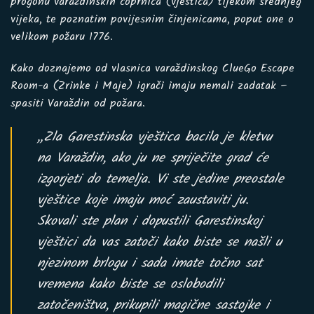
progonu varaždinskih coprnica (vještica) tijekom srednjeg
vijeka, te poznatim povijesnim činjenicama, poput one o
velikom požaru 1776.
Kako doznajemo od vlasnica varaždinskog ClueGo Escape
Room-a (Zrinke i Maje) igrači imaju nemali zadatak –
spasiti Varaždin od požara.
„Zla Garestinska vještica bacila je kletvu
na Varaždin, ako ju ne spriječite grad će
izgorjeti do temelja. Vi ste jedine preostale
vještice koje imaju moć zaustaviti ju.
Skovali ste plan i dopustili Garestinskoj
vještici da vas zatoči kako biste se našli u
njezinom brlogu i sada imate točno sat
vremena kako biste se oslobodili
zatočeništva, prikupili magične sastojke i