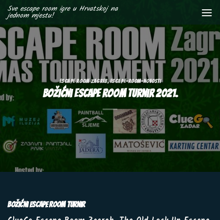
Skip
Sve escape room igre u Hrvatskoj na
jednom mjestu!
to
content
ESCAPE ROOM ZAGREB
,
ESCAPE-ROOM-NOVOSTI
Božićni Escape Room Turnir 2021.
Božićni Escape Room Turnir