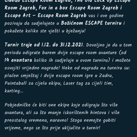
ClueGo Escape Room Zagreb, The Old Lock Up Escape
Room Zagreb, Fox in a box Escape Room Zagreb i
Escape Art – Escape Room Zagreb
vas i ove godine
pozivaju da sudjelujete u
Božićnom ESCAPE turniru
i
pokažete koliko ste vješti u bježanju!
Turnir traje od 1.12. do 31.12.2021
. Dovoljno je da u tom
periodu odigrate barem dvije escape room avanture (od
14 avantura
koliko ih sudjeluje u ovom turniru) i možete
osvojiti vrijedne nagrade! Neke od nagrada na turniru su:
plaćen smještaj i dvije escape room igre u Zadru,
Paintaball za cijelu ekipu, Laser tag za cijeli tim,
karting…
Pobjedničke će biti one ekipe koje odigraju što više
avantura, ali sa što manje iskorištenih hintova i više
preostalog vremena, naravno! Stoga nemojte gubiti
vrijeme, nego se što prije uključite u turnir!